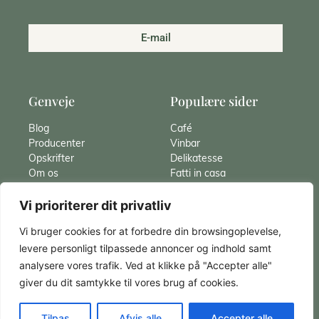
E-mail
Genveje
Populære sider
Blog
Café
Producenter
Vinbar
Opskrifter
Delikatesse
Om os
Fatti in casa
Hvad er Gnocchi
Catering
Vi prioriterer dit privatliv
Pasta
Italiensk vin
Panna cotta
Spaghetti Carbonara
Vi bruger cookies for at forbedre din browsingoplevelse,
Kontakt
Panettone
levere personligt tilpassede annoncer og indhold samt
analysere vores trafik. Ved at klikke på "Accepter alle"
giver du dit samtykke til vores brug af cookies.
Supermarco | CVR: 29135002
Tilpas
Afvis alle
Accepter alle