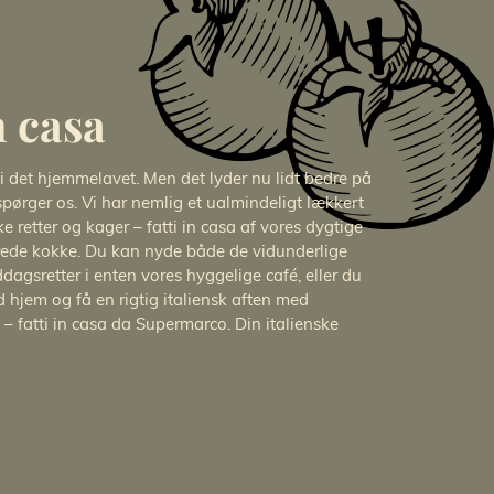
n casa
i det hjemmelavet. Men det lyder nu lidt bedre på
 spørger os. Vi har nemlig et ualmindeligt lækkert
ke retter og kager – fatti in casa af vores dygtige
rede kokke. Du kan nyde både de vidunderlige
dagsretter i enten vores hyggelige café, eller du
hjem og få en rigtig italiensk aften med
 fatti in casa da Supermarco. Din italienske