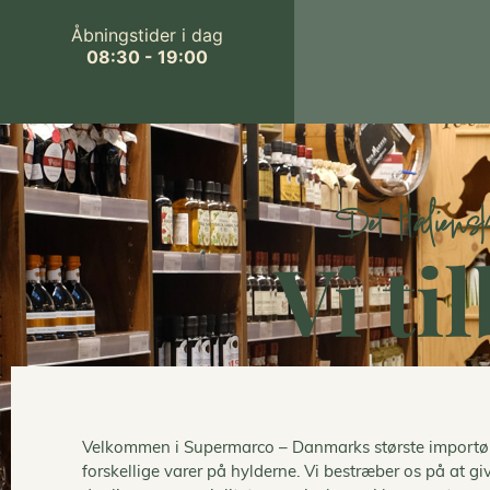
Åbningstider i dag
08:30 - 19:00
Det Italiens
Vi ti
Velkommen i Supermarco – Danmarks største importør a
forskellige varer på hylderne. Vi bestræber os på at gi