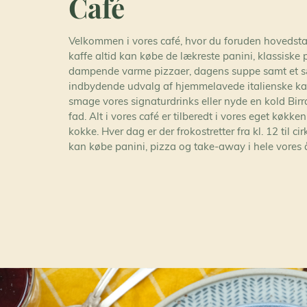
Café
Velkommen i vores café, hvor du foruden hovedst
kaffe altid kan købe de lækreste panini, klassiske p
dampende varme pizzaer, dagens suppe samt et s
indbydende udvalg af hjemmelavede italienske ka
smage vores signaturdrinks eller nyde en kold Bir
fad. Alt i vores café er tilberedt i vores eget køkke
kokke. Hver dag er der frokostretter fra kl. 12 til c
kan købe panini, pizza og take-away i hele vores 