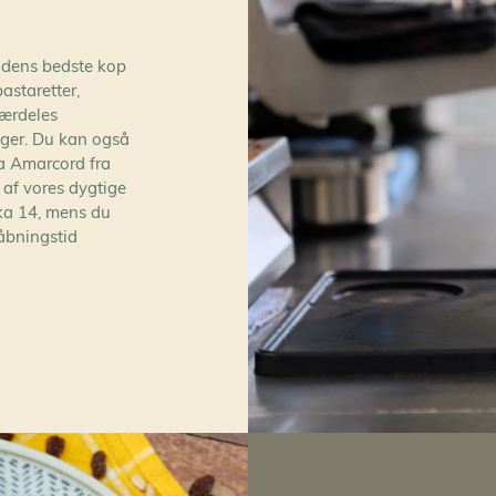
adens bedste kop
astaretter,
ærdeles
ger. Du kan også
ra Amarcord fra
n af vores dygtige
irka 14, mens du
åbningstid