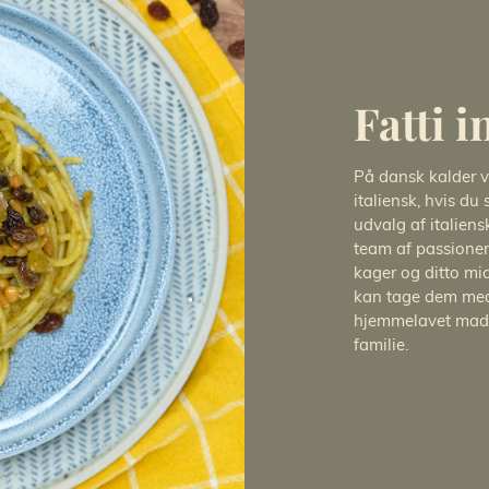
Fatti i
På dansk kalder v
italiensk, hvis du
udvalg af italiens
team af passione
kager og ditto mid
kan tage dem med 
hjemmelavet mad –
familie.