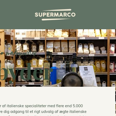
ke madunivers
lbyder
f italienske specialiteter med flere end 5.000
ve dig adgang til et rigt udvalg af ægte italienske