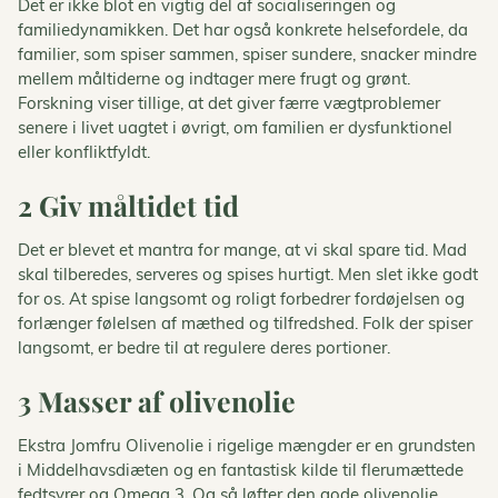
Det er ikke blot en vigtig del af socialiseringen og
familiedynamikken. Det har også konkrete helsefordele, da
familier, som spiser sammen, spiser sundere, snacker mindre
mellem måltiderne og indtager mere frugt og grønt.
Forskning viser tillige, at det giver færre vægtproblemer
senere i livet uagtet i øvrigt, om familien er dysfunktionel
eller konfliktfyldt.
2 Giv måltidet tid
Det er blevet et mantra for mange, at vi skal spare tid. Mad
skal tilberedes, serveres og spises hurtigt. Men slet ikke godt
for os. At spise langsomt og roligt forbedrer fordøjelsen og
forlænger følelsen af mæthed og tilfredshed. Folk der spiser
langsomt, er bedre til at regulere deres portioner.
3 Masser af olivenolie
Ekstra Jomfru Olivenolie i rigelige mængder er en grundsten
i Middelhavsdiæten og en fantastisk kilde til flerumættede
fedtsyrer og Omega 3. Og så løfter den gode olivenolie