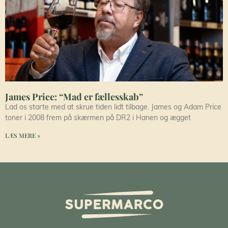
James Price: “Mad er fællesskab”
Lad os starte med at skrue tiden lidt tilbage. James og Adam Price
toner i 2008 frem på skærmen på DR2 i Hanen og ægget
LÆS MERE »