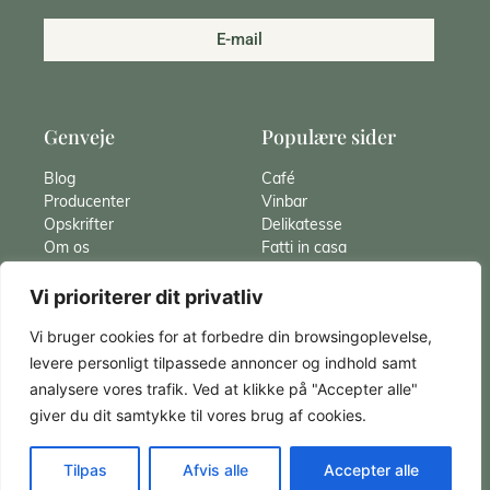
E-mail
Genveje
Populære sider
Blog
Café
Producenter
Vinbar
Opskrifter
Delikatesse
Om os
Fatti in casa
Hvad er Gnocchi
Catering
Vi prioriterer dit privatliv
Pasta
Italiensk vin
Panna cotta
Spaghetti Carbonara
Vi bruger cookies for at forbedre din browsingoplevelse,
Kontakt
Panettone
levere personligt tilpassede annoncer og indhold samt
analysere vores trafik. Ved at klikke på "Accepter alle"
giver du dit samtykke til vores brug af cookies.
Supermarco | CVR: 29135002
Tilpas
Afvis alle
Accepter alle