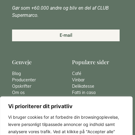
Gør som +60.000 andre og bliv en del af CLUB
Supermarco.
E-mail
Genveje
Populære sider
Blog
Café
Producenter
Vinbar
Opskrifter
Delikatesse
Om os
Fatti in casa
Hvad er Gnocchi
Catering
Vi prioriterer dit privatliv
Pasta
Italiensk vin
Panna cotta
Spaghetti Carbonara
Vi bruger cookies for at forbedre din browsingoplevelse,
Kontakt
Panettone
levere personligt tilpassede annoncer og indhold samt
analysere vores trafik. Ved at klikke på "Accepter alle"