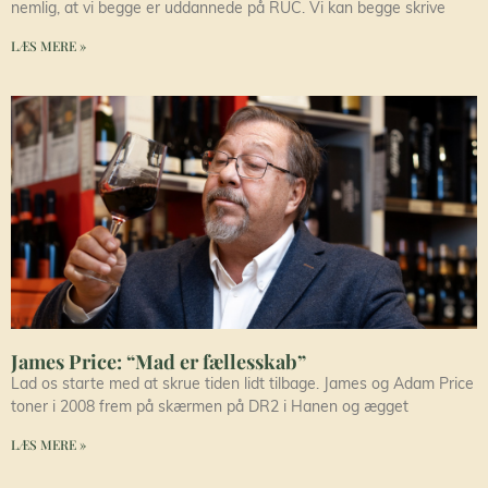
nemlig, at vi begge er uddannede på RUC. Vi kan begge skrive
LÆS MERE »
James Price: “Mad er fællesskab”
Lad os starte med at skrue tiden lidt tilbage. James og Adam Price
toner i 2008 frem på skærmen på DR2 i Hanen og ægget
LÆS MERE »