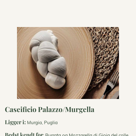
Caseificio Palazzo/Murgella
Ligger i:
Murgia, Puglia
Bedst kendt for
: Burrata og Mozzarella di Gioia del colle