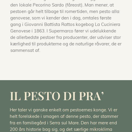
den lokale Pecorino Sardo (fåreost). Man mener, at
pestoen går helt tilbage til romertiden, men pesto alla
genovese, som vi kender den i dag, omtales første
gang i Giovanni Battista Rattos kogebog La Cuciniera
Genovese i 1863. I Supermarco fører vi udelukkende
de allerbedste pestoer fra producenter, der udviser stor
kærlighed til produkterne og de naturlige råvarer, de er
sammensat af.
IL PESTO DI PRA’
Her taler vi ganske enkelt om pestoernes konge. Vi er
helt forelskede i smagen af denne pesto, der stammer
fra en familiegård i Serra sul Mare. Den har mere end
200 års historie bag sig, og det særlige mikroklima