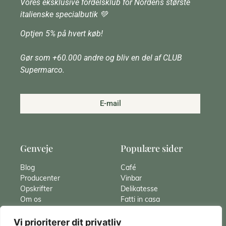
Vores eksklusive fordelsklub for Nordens største
italienske specialbutik 💚
Optjen 5% på hvert køb!
Gør som +60.000 andre og bliv en del af CLUB
Supermarco.
E-mail
Genveje
Populære sider
Blog
Café
Producenter
Vinbar
Opskrifter
Delikatesse
Om os
Fatti in casa
Hvad er Gnocchi
Catering
Vi prioriterer dit privatliv
Pasta
Italiensk vin