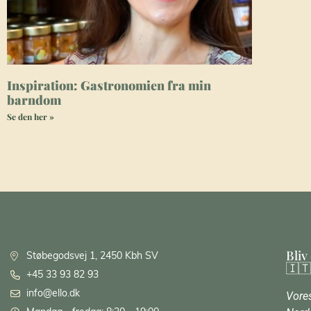
Inspiration: Gastronomien fra min
barndom
Se den her »
Bliv
Støbegodsvej 1, 2450 Kbh SV
🇮🇹
+45 33 93 82 93
info@ello.dk
Vores