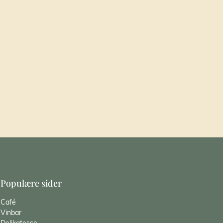
Populære sider
Café
Vinbar